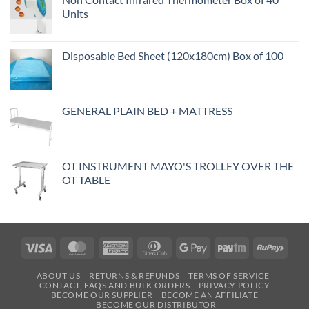
Units
Disposable Bed Sheet (120x180cm) Box of 100
GENERAL PLAIN BED + MATTRESS
OT INSTRUMENT MAYO'S TROLLEY OVER THE
OT TABLE
Visa
MasterCard
American
Dinners
Google
Paytm
RuPa
Express
Club
Pay
ABOUT US
RETURNS & REFUNDS
TERMS OF SERVICE
CONTACT, FAQS AND BULK ORDERS
PRIVACY POLICY
BECOME OUR SUPPLIER
BECOME AN AFFILIATE
BECOME OUR DISTRIBUTOR