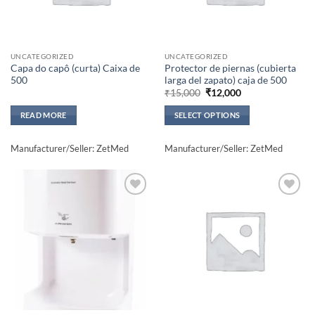
UNCATEGORIZED
UNCATEGORIZED
Capa do capô (curta) Caixa de
Protector de piernas (cubierta
500
larga del zapato) caja de 500
Original
Current
₹
15,000
₹
12,000
price
price
was:
is:
READ MORE
SELECT OPTIONS
₹15,000.
₹12,000.
This
product
Manufacturer/Seller: ZetMed
Manufacturer/Seller: ZetMed
has
multiple
variants.
The
Add to
Add to
wishlisht
wishlisht
options
may
be
chosen
on
the
product