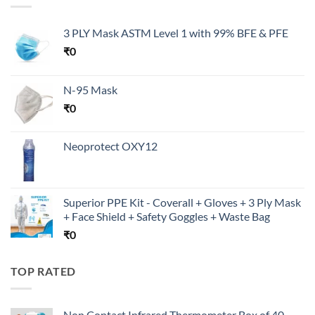
3 PLY Mask ASTM Level 1 with 99% BFE & PFE
₹
0
N-95 Mask
₹
0
Neoprotect OXY12
Superior PPE Kit - Coverall + Gloves + 3 Ply Mask
+ Face Shield + Safety Goggles + Waste Bag
₹
0
TOP RATED
Non Contact Infrared Thermometer Box of 40