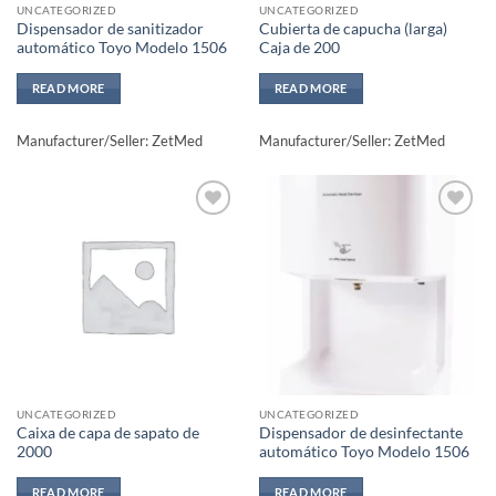
UNCATEGORIZED
UNCATEGORIZED
page
Dispensador de sanitizador
Cubierta de capucha (larga)
automático Toyo Modelo 1506
Caja de 200
READ MORE
READ MORE
Manufacturer/Seller: ZetMed
Manufacturer/Seller: ZetMed
Add to
Add to
wishlisht
wishlisht
UNCATEGORIZED
UNCATEGORIZED
Caixa de capa de sapato de
Dispensador de desinfectante
2000
automático Toyo Modelo 1506
READ MORE
READ MORE